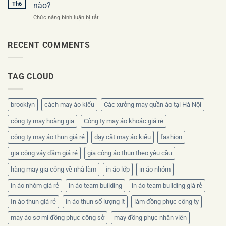
áo
khai
Th6
nào?
đồng
trương
ở
Chức năng bình luận bị tắt
phục
nên
Áo
công
thiết
đồng
ty
kế
phục
RECENT COMMENTS
theo
ra
nhân
bộ
sao?
viên
nhận
mùa
diện
TAG CLOUD
hè
thương
nên
hiệu
chọn
chất
brooklyn
cách may áo kiểu
Các xưởng may quần áo tại Hà Nội
liệu
nào?
công ty may hoàng gia
Công ty may áo khoác giá rẻ
công ty may áo thun giá rẻ
dạy cắt may áo kiểu
fashion
gia công váy đầm giá rẻ
gia công áo thun theo yêu cầu
hàng may gia công về nhà làm
in áo lớp
in áo nhóm
in áo nhóm giá rẻ
in áo team building
in áo team building giá rẻ
In áo thun giá rẻ
in áo thun số lượng ít
làm đồng phục công ty
may áo sơ mi đồng phục công sở
may đồng phục nhân viên