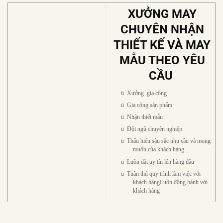
XƯỞNG MAY
CHUYÊN NHẬN
THIẾT KẾ VÀ MAY
MẪU THEO YÊU
CẦU
ü
Xưởng gia công
ü
Gia công sản phẩm
ü
Nhận thiết mẫu
ü
Đội ngũ chuyên nghiệp
ü
Thấu hiểu sâu sắc nhu cầu và mong
muốn của khách hàng
ü
Luôn đặt uy tín lên hàng đầu
ü
Tuân thủ quy trình làm việc với
khách hàngLuôn đồng hành với
khách hàng