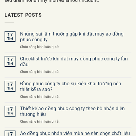
sed diam nonummy nibh euismod tincidunt.
LATEST POSTS
Những sai lầm thường gặp khi đặt may áo đồng
17
Th6
phục công ty
ở
Chức năng bình luận bị tắt
Những
sai
Checklist trước khi đặt may đồng phục công ty lần
17
lầm
Th6
đầu
thường
ở
Chức năng bình luận bị tắt
gặp
Checklist
khi
trước
Đồng phục công ty cho sự kiện khai trương nên
đặt
17
khi
may
Th6
thiết kế ra sao?
đặt
áo
ở
Chức năng bình luận bị tắt
may
đồng
Đồng
đồng
phục
phục
Thiết kế áo đồng phục công ty theo bộ nhận diện
phục
17
công
công
công
Th6
thương hiệu
ty
ty
ty
ở
Chức năng bình luận bị tắt
cho
lần
Thiết
sự
đầu
kế
Áo đồng phục nhân viên mùa hè nên chọn chất liệu
kiện
17