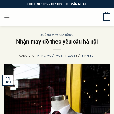
Bỏ
HOTLINE: 0972107109 - TƯ VẤN NGAY
qua
nội
0
dung
XƯỞNG MAY GIA CÔNG
Nhận may đồ theo yêu cầu hà nội
ĐĂNG VÀO
THÁNG MƯỜI MỘT 11, 2024
BỞI
BINH BUI
11
Th11