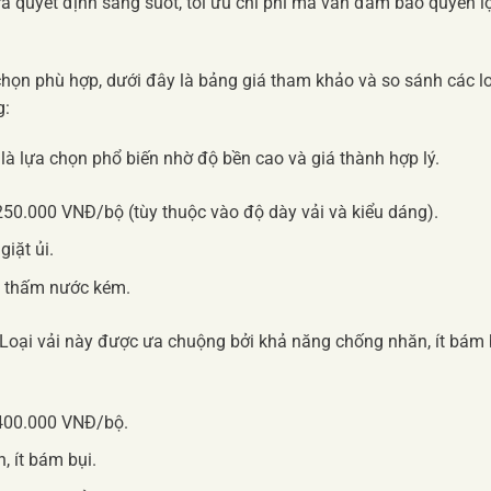
 quyết định sáng suốt, tối ưu chi phí mà vẫn đảm bảo quyền lợ
chọn phù hợp, dưới đây là bảng giá tham khảo và so sánh các l
g:
là lựa chọn phổ biến nhờ độ bền cao và giá thành hợp lý.
50.000 VNĐ/bộ (tùy thuộc vào độ dày vải và kiểu dáng).
iặt ủi.
 thấm nước kém.
Loại vải này được ưa chuộng bởi khả năng chống nhăn, ít bám 
400.000 VNĐ/bộ.
, ít bám bụi.