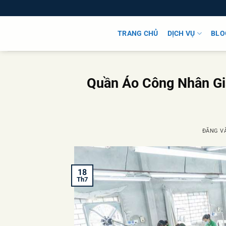
Bỏ
qua
nội
TRANG CHỦ
DỊCH VỤ
BLO
dung
Quần Áo Công Nhân Giá
ĐĂNG V
18
Th7