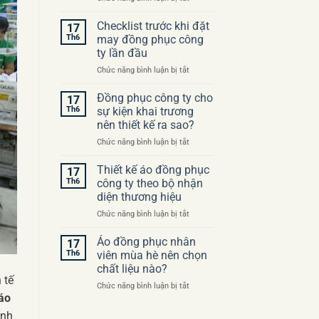
Những
sai
Checklist trước khi đặt
17
lầm
Th6
may đồng phục công
thường
ty lần đầu
gặp
ở
Chức năng bình luận bị tắt
khi
Checklist
đặt
trước
may
Đồng phục công ty cho
17
khi
áo
Th6
sự kiện khai trương
đặt
đồng
nên thiết kế ra sao?
may
phục
ở
Chức năng bình luận bị tắt
đồng
công
Đồng
phục
ty
phục
công
Thiết kế áo đồng phục
17
công
ty
Th6
công ty theo bộ nhận
ty
lần
diện thương hiệu
cho
đầu
ở
Chức năng bình luận bị tắt
sự
Thiết
kiện
kế
khai
Áo đồng phục nhân
17
áo
trương
Th6
viên mùa hè nên chọn
đồng
nên
chất liệu nào?
phục
thiết
 tế
ở
Chức năng bình luận bị tắt
công
kế
áo
Áo
ty
ra
đồng
theo
sao?
ính