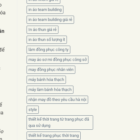
o
in áo team building
hóa
in áo team building giá rẻ
In áo thun giá rẻ
ân
in áo thun số lượng ít
để
làm đồng phục công ty
may áo sơ mi đồng phục công sở
c
may đồng phục nhân viên
máy bánh hóa thạch
máy làm bánh hóa thạch
nhận may đồ theo yêu cầu hà nội
ể
style
ủa
thiết kế thời trang từ trang phục đã
qua sử dụng
ảo
thiết kế trang phục thời trang
m