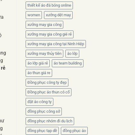
thiết kế áo đá bóng online
women
xưởng dệt may
ừa
xưởng may gia công
xưởng may gia công gié rẻ
ộ
xưởng may gia công tại Ninh Hiệp
ung
xưởng may thủy tiên
áo lớp
ng
áo lớp giá rẻ
áo team building
 rẻ
áo thun giá re
Đồng phục công ty đẹp
Đồng phục áo thun có cổ
đặt áo công ty
đồng phục công sở
hư
đồng phục nhóm đi du lịch
ng
đồng phục tạp dề
đồng phục áo