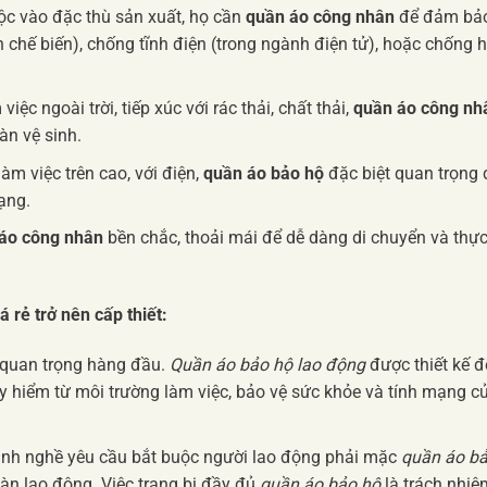
ộc vào đặc thù sản xuất, họ cần
quần áo công nhân
để đảm bả
 chế biến), chống tĩnh điện (trong ngành điện tử), hoặc chống 
việc ngoài trời, tiếp xúc với rác thải, chất thải,
quần áo công nh
àn vệ sinh.
m việc trên cao, với điện,
quần áo bảo hộ
đặc biệt quan trọng 
ạng.
áo công nhân
bền chắc, thoải mái để dễ dàng di chuyển và thự
 rẻ trở nên cấp thiết:
 quan trọng hàng đầu.
Quần áo bảo hộ lao động
được thiết kế đ
y hiểm từ môi trường làm việc, bảo vệ sức khỏe và tính mạng c
nh nghề yêu cầu bắt buộc người lao động phải mặc
quần áo b
àn lao động. Việc trang bị đầy đủ
quần áo bảo hộ
là trách nhiệ