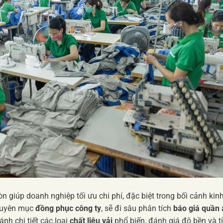
n giúp doanh nghiệp tối ưu chi phí, đặc biệt trong bối cảnh kinh
chuyên mục
đồng phục công ty
, sẽ đi sâu phân tích
báo giá quần 
ánh chi tiết các loại
chất liệu vải
phổ biến, đánh giá độ bền và t