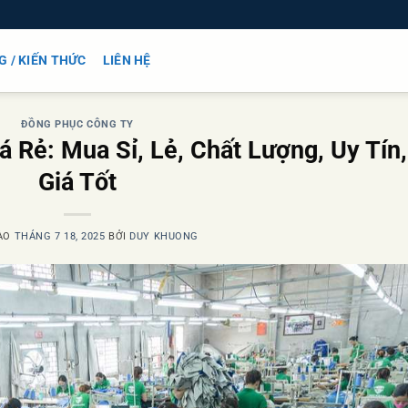
G / KIẾN THỨC
LIÊN HỆ
ĐỒNG PHỤC CÔNG TY
 Rẻ: Mua Sỉ, Lẻ, Chất Lượng, Uy Tín,
Giá Tốt
ÀO
THÁNG 7 18, 2025
BỞI
DUY KHUONG