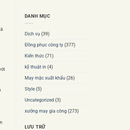
DANH MỤC
là
Dịch vụ
(39)
Đồng phục công ty
(377)
Kiến thức
(71)
kỹ thuật in
(4)
với
May mặc xuất khẩu
(26)
Style
(5)
n
Uncategorized
(3)
xưởng may gia công
(273)
ồn
LƯU TRỮ