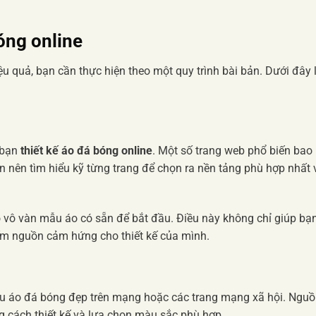
bóng online
u quả, bạn cần thực hiện theo một quy trình bài bản. Dưới đây 
 bạn
thiết kế áo đá bóng online
. Một số trang web phổ biến bao
n nên tìm hiểu kỹ từng trang để chọn ra nền tảng phù hợp nhất 
ó vô vàn mẫu áo có sẵn để bắt đầu. Điều này không chỉ giúp bạ
iếm nguồn cảm hứng cho thiết kế của mình.
ẫu áo đá bóng đẹp trên mạng hoặc các trang mạng xã hội. Ngu
 cách thiết kế và lựa chọn màu sắc phù hợp.