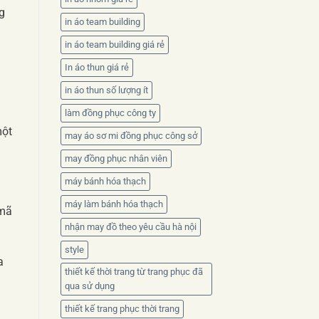
g
in áo team building
in áo team building giá rẻ
In áo thun giá rẻ
in áo thun số lượng ít
làm đồng phục công ty
một
may áo sơ mi đồng phục công sở
may đồng phục nhân viên
máy bánh hóa thạch
máy làm bánh hóa thạch
 mã
nhận may đồ theo yêu cầu hà nội
style
a
thiết kế thời trang từ trang phục đã
qua sử dụng
thiết kế trang phục thời trang