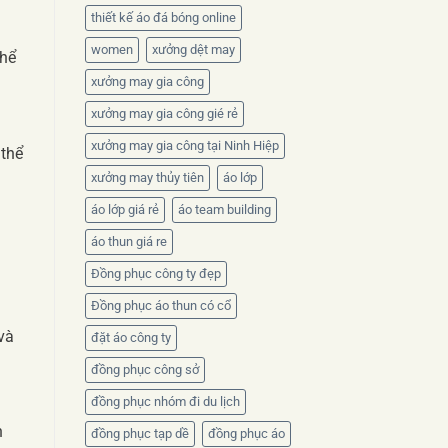
thiết kế áo đá bóng online
women
xưởng dệt may
thể
xưởng may gia công
xưởng may gia công gié rẻ
xưởng may gia công tại Ninh Hiệp
 thể
xưởng may thủy tiên
áo lớp
áo lớp giá rẻ
áo team building
áo thun giá re
Đồng phục công ty đẹp
Đồng phục áo thun có cổ
và
đặt áo công ty
đồng phục công sở
đồng phục nhóm đi du lịch
n
đồng phục tạp dề
đồng phục áo