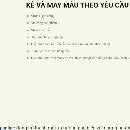
KẾ VÀ MAY MẪU THEO YÊU CẦ
ü
Xưởng gia công
ü
Gia công sản phẩm
ü
Nhận thiết mẫu
ü
Đội ngũ chuyên nghiệp
ü
Thấu hiểu sâu sắc nhu cầu và mong muốn của khách hàng
ü
Luôn đặt uy tín lên hàng đầu
ü
Tuân thủ quy trình làm việc với khách hàngLuôn đồng hành với khách 
g online
đang trở thành một xu hướng phổ biến với những ngườ