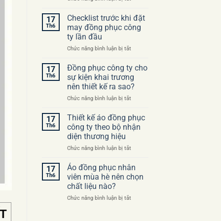
Những
sai
Checklist trước khi đặt
17
lầm
Th6
may đồng phục công
thường
ty lần đầu
gặp
ở
Chức năng bình luận bị tắt
khi
Checklist
đặt
trước
may
Đồng phục công ty cho
17
khi
áo
Th6
sự kiện khai trương
đặt
đồng
nên thiết kế ra sao?
may
phục
ở
Chức năng bình luận bị tắt
đồng
công
Đồng
phục
ty
phục
công
Thiết kế áo đồng phục
17
công
ty
Th6
công ty theo bộ nhận
ty
lần
diện thương hiệu
cho
đầu
ở
Chức năng bình luận bị tắt
sự
Thiết
kiện
kế
khai
Áo đồng phục nhân
17
áo
trương
Th6
viên mùa hè nên chọn
đồng
nên
chất liệu nào?
phục
thiết
ở
Chức năng bình luận bị tắt
công
kế
Áo
ty
ra
T
đồng
theo
sao?