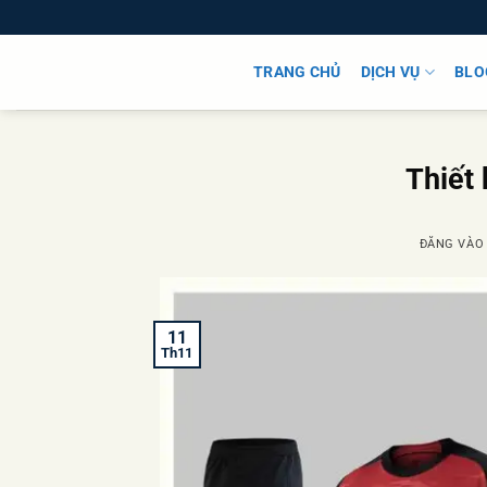
Bỏ
qua
nội
TRANG CHỦ
DỊCH VỤ
BLO
dung
Thiết 
ĐĂNG VÀ
11
Th11