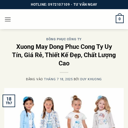
Bỏ
HOTLINE: 0972107109 - TƯ VẤN NGAY
qua
nội
0
dung
ĐỒNG PHỤC CÔNG TY
Xuong May Dong Phuc Cong Ty Uy
Tín, Giá Rẻ, Thiết Kế Đẹp, Chất Lượng
Cao
ĐĂNG VÀO
THÁNG 7 18, 2025
BỞI
DUY KHUONG
18
Th7