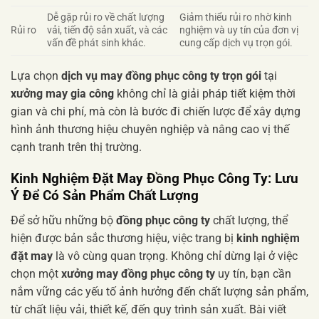
Dễ gặp rủi ro về chất lượng
Giảm thiểu rủi ro nhờ kinh
Rủi ro
vải, tiến độ sản xuất, và các
nghiệm và uy tín của đơn vị
vấn đề phát sinh khác.
cung cấp dịch vụ trọn gói.
Lựa chọn
dịch vụ may đồng phục công ty trọn gói
tại
xưởng may gia công
không chỉ là giải pháp tiết kiệm thời
gian và chi phí, mà còn là bước đi chiến lược để xây dựng
hình ảnh thương hiệu chuyên nghiệp và nâng cao vị thế
cạnh tranh trên thị trường.
Kinh Nghiệm Đặt May Đồng Phục Công Ty:
Lưu
Ý Để Có Sản Phẩm Chất Lượng
Để sở hữu những bộ
đồng phục công ty
chất lượng, thể
hiện được bản sắc thương hiệu, việc trang bị
kinh nghiệm
đặt may
là vô cùng quan trọng. Không chỉ dừng lại ở việc
chọn một
xưởng may đồng phục công ty
uy tín, bạn cần
nắm vững các yếu tố ảnh hưởng đến chất lượng sản phẩm,
từ chất liệu vải, thiết kế, đến quy trình sản xuất. Bài viết