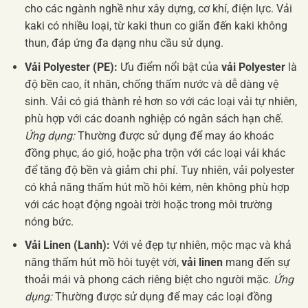
cho các ngành nghề như xây dựng, cơ khí, điện lực. Vải
kaki có nhiều loại, từ kaki thun co giãn đến kaki không
thun, đáp ứng đa dạng nhu cầu sử dụng.
Vải Polyester (PE):
Ưu điểm nổi bật của
vải Polyester
là
độ bền cao, ít nhăn, chống thấm nước và dễ dàng vệ
sinh. Vải có giá thành rẻ hơn so với các loại vải tự nhiên,
phù hợp với các doanh nghiệp có ngân sách hạn chế.
Ứng dụng:
Thường được sử dụng để may áo khoác
đồng phục, áo gió, hoặc pha trộn với các loại vải khác
để tăng độ bền và giảm chi phí. Tuy nhiên, vải polyester
có khả năng thấm hút mồ hôi kém, nên không phù hợp
với các hoạt động ngoài trời hoặc trong môi trường
nóng bức.
Vải Linen (Lanh):
Với vẻ đẹp tự nhiên, mộc mạc và khả
năng thấm hút mồ hôi tuyệt vời,
vải linen
mang đến sự
thoải mái và phong cách riêng biệt cho người mặc.
Ứng
dụng:
Thường được sử dụng để may các loại đồng