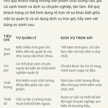
cho quý khách hàng những sản phẩm chất lượng cao, giá
cả cạnh tranh và dịch vụ chuyên nghiệp, tận tâm. Để quý
khách hàng có thể hình dung rõ hơn về sự khác biệt giữa
việc tự quản lý và sử dụng dịch vụ trọn gói, hãy xem xét
bảng so sánh sau:
TIÊU
TỰ QUẢN LÝ
DỊCH VỤ TRỌN GÓI
CHÍ
Mất nhiều thời gian tìm
Tiết kiệm thời gian, chỉ cần
Thời
kiếm, liên hệ, quản lý các
làm việc với một đơn vị duy
gian
nhà cung cấp khác nhau.
nhất.
Có thể phát sinh chi phí
Chi
Chi phí được dự trù rõ ràng,
ngoài dự kiến do thiếu kinh
phí
minh bạch ngay từ đầu.
nghiệm quản lý.
Khó kiểm soát chất lượng
Đảm bảo chất lượng đồng
Chất
đồng đều giữa các sản
đều nhờ quy trình kiểm soát
lượng
phẩm.
chặt chẽ.
Được tư vấn và thiết kế bởi
Thiết
Cần tự lên ý tưởng hoặc
đội ngũ chuyên nghiệp, am
kế
thuê thiết kế bên ngoài.
hiểu về thương hiệu.