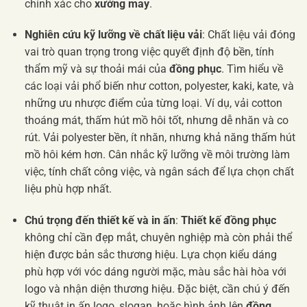
chính xác cho
xưởng may
.
Nghiên cứu kỹ lưỡng về chất liệu vải
: Chất liệu vải đóng
vai trò quan trọng trong việc quyết định độ bền, tính
thẩm mỹ và sự thoải mái của
đồng phục
. Tìm hiểu về
các loại vải phổ biến như cotton, polyester, kaki, kate, và
những ưu nhược điểm của từng loại. Ví dụ, vải cotton
thoáng mát, thấm hút mồ hôi tốt, nhưng dễ nhăn và co
rút. Vải polyester bền, ít nhăn, nhưng khả năng thấm hút
mồ hôi kém hơn. Cân nhắc kỹ lưỡng về môi trường làm
việc, tính chất công việc, và ngân sách để lựa chọn chất
liệu phù hợp nhất.
Chú trọng đến thiết kế và in ấn
:
Thiết kế đồng phục
không chỉ cần đẹp mắt, chuyên nghiệp mà còn phải thể
hiện được bản sắc thương hiệu. Lựa chọn kiểu dáng
phù hợp với vóc dáng người mặc, màu sắc hài hòa với
logo và nhận diện thương hiệu. Đặc biệt, cần chú ý đến
kỹ thuật in ấn logo, slogan, hoặc hình ảnh lên
đồng