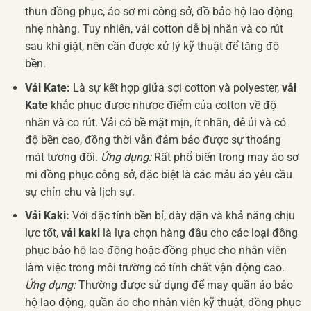
thun đồng phục, áo sơ mi công sở, đồ bảo hộ lao động
nhẹ nhàng. Tuy nhiên, vải cotton dễ bị nhăn và co rút
sau khi giặt, nên cần được xử lý kỹ thuật để tăng độ
bền.
Vải Kate:
Là sự kết hợp giữa sợi cotton và polyester,
vải
Kate
khắc phục được nhược điểm của cotton về độ
nhăn và co rút. Vải có bề mặt mịn, ít nhăn, dễ ủi và có
độ bền cao, đồng thời vẫn đảm bảo được sự thoáng
mát tương đối.
Ứng dụng:
Rất phổ biến trong may áo sơ
mi đồng phục công sở, đặc biệt là các mẫu áo yêu cầu
sự chỉn chu và lịch sự.
Vải Kaki:
Với đặc tính bền bỉ, dày dặn và khả năng chịu
lực tốt,
vải kaki
là lựa chọn hàng đầu cho các loại đồng
phục bảo hộ lao động hoặc đồng phục cho nhân viên
làm việc trong môi trường có tính chất vận động cao.
Ứng dụng:
Thường được sử dụng để may quần áo bảo
hộ lao động, quần áo cho nhân viên kỹ thuật, đồng phục