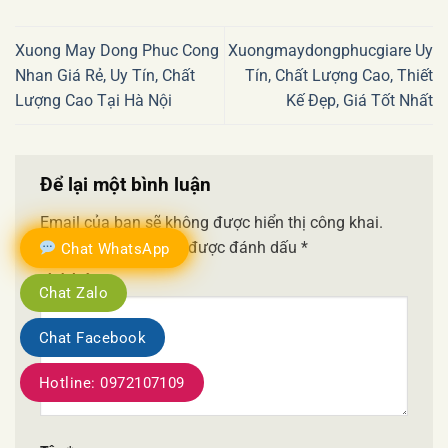
Xuong May Dong Phuc Cong
Xuongmaydongphucgiare Uy
Nhan Giá Rẻ, Uy Tín, Chất
Tín, Chất Lượng Cao, Thiết
Lượng Cao Tại Hà Nội
Kế Đẹp, Giá Tốt Nhất
Để lại một bình luận
Email của bạn sẽ không được hiển thị công khai.
Các trường bắt buộc được đánh dấu
*
Chat WhatsApp
Bình luận
*
Chat Zalo
Chat Facebook
Hotline: 0972107109