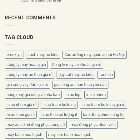
ở
Chức năng bình luận bị tắt
phục
nên
Áo
công
thiết
đồng
ty
kế
phục
RECENT COMMENTS
theo
ra
nhân
bộ
sao?
viên
nhận
mùa
diện
TAG CLOUD
hè
thương
nên
hiệu
chọn
chất
brooklyn
cách may áo kiểu
Các xưởng may quần áo tại Hà Nội
liệu
nào?
công ty may hoàng gia
Công ty may áo khoác giá rẻ
công ty may áo thun giá rẻ
dạy cắt may áo kiểu
fashion
gia công váy đầm giá rẻ
gia công áo thun theo yêu cầu
hàng may gia công về nhà làm
in áo lớp
in áo nhóm
in áo nhóm giá rẻ
in áo team building
in áo team building giá rẻ
In áo thun giá rẻ
in áo thun số lượng ít
làm đồng phục công ty
may áo sơ mi đồng phục công sở
may đồng phục nhân viên
máy bánh hóa thạch
máy làm bánh hóa thạch