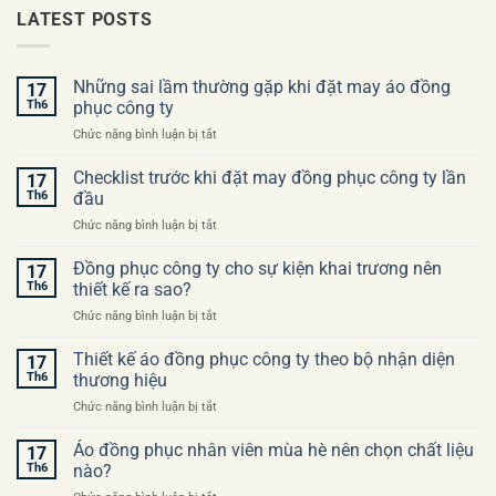
LATEST POSTS
Những sai lầm thường gặp khi đặt may áo đồng
17
Th6
phục công ty
ở
Chức năng bình luận bị tắt
Những
sai
Checklist trước khi đặt may đồng phục công ty lần
17
lầm
Th6
đầu
thường
ở
Chức năng bình luận bị tắt
gặp
Checklist
khi
trước
Đồng phục công ty cho sự kiện khai trương nên
đặt
17
khi
may
Th6
thiết kế ra sao?
đặt
áo
ở
Chức năng bình luận bị tắt
may
đồng
Đồng
đồng
phục
phục
Thiết kế áo đồng phục công ty theo bộ nhận diện
phục
17
công
công
công
Th6
thương hiệu
ty
ty
ty
ở
Chức năng bình luận bị tắt
cho
lần
Thiết
sự
đầu
kế
Áo đồng phục nhân viên mùa hè nên chọn chất liệu
kiện
17
áo
khai
Th6
nào?
đồng
trương