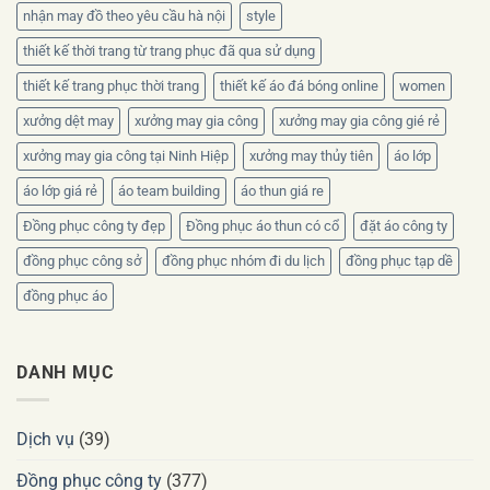
nhận may đồ theo yêu cầu hà nội
style
thiết kế thời trang từ trang phục đã qua sử dụng
thiết kế trang phục thời trang
thiết kế áo đá bóng online
women
xưởng dệt may
xưởng may gia công
xưởng may gia công gié rẻ
xưởng may gia công tại Ninh Hiệp
xưởng may thủy tiên
áo lớp
áo lớp giá rẻ
áo team building
áo thun giá re
Đồng phục công ty đẹp
Đồng phục áo thun có cổ
đặt áo công ty
đồng phục công sở
đồng phục nhóm đi du lịch
đồng phục tạp dề
đồng phục áo
DANH MỤC
Dịch vụ
(39)
Đồng phục công ty
(377)