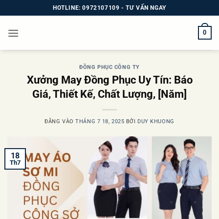
Bỏ
HOTLINE: 0972107109 - TƯ VẤN NGAY
qua
nội
0
dung
ĐỒNG PHỤC CÔNG TY
Xưởng May Đồng Phục Uy Tín: Báo
Giá, Thiết Kế, Chất Lượng, [Năm]
ĐĂNG VÀO
THÁNG 7 18, 2025
BỞI
DUY KHUONG
18
Th7