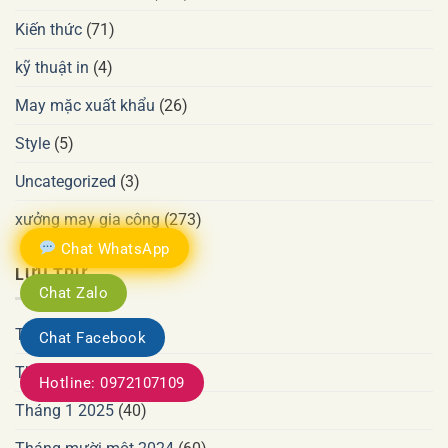
Kiến thức
(71)
kỹ thuật in
(4)
May mặc xuất khẩu
(26)
Style
(5)
Uncategorized
(3)
xưởng may gia công
(273)
Chat WhatsApp
LƯU TRỮ
Chat Zalo
Tháng 6 2026
(34)
Chat Facebook
Tháng 7 2025
(578)
Hotline: 0972107109
Tháng 1 2025
(40)