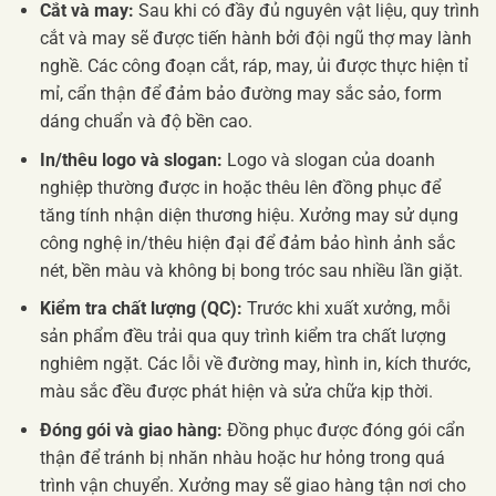
Cắt và may:
Sau khi có đầy đủ nguyên vật liệu, quy trình
cắt và may sẽ được tiến hành bởi đội ngũ thợ may lành
nghề. Các công đoạn cắt, ráp, may, ủi được thực hiện tỉ
mỉ, cẩn thận để đảm bảo đường may sắc sảo, form
dáng chuẩn và độ bền cao.
In/thêu logo và slogan:
Logo và slogan của doanh
nghiệp thường được in hoặc thêu lên đồng phục để
tăng tính nhận diện thương hiệu. Xưởng may sử dụng
công nghệ in/thêu hiện đại để đảm bảo hình ảnh sắc
nét, bền màu và không bị bong tróc sau nhiều lần giặt.
Kiểm tra chất lượng (QC):
Trước khi xuất xưởng, mỗi
sản phẩm đều trải qua quy trình kiểm tra chất lượng
nghiêm ngặt. Các lỗi về đường may, hình in, kích thước,
màu sắc đều được phát hiện và sửa chữa kịp thời.
Đóng gói và giao hàng:
Đồng phục được đóng gói cẩn
thận để tránh bị nhăn nhàu hoặc hư hỏng trong quá
trình vận chuyển. Xưởng may sẽ giao hàng tận nơi cho