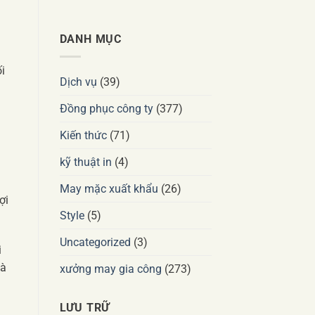
DANH MỤC
i
Dịch vụ
(39)
Đồng phục công ty
(377)
Kiến thức
(71)
kỹ thuật in
(4)
May mặc xuất khẩu
(26)
ợi
Style
(5)
Uncategorized
(3)
i
và
xưởng may gia công
(273)
LƯU TRỮ