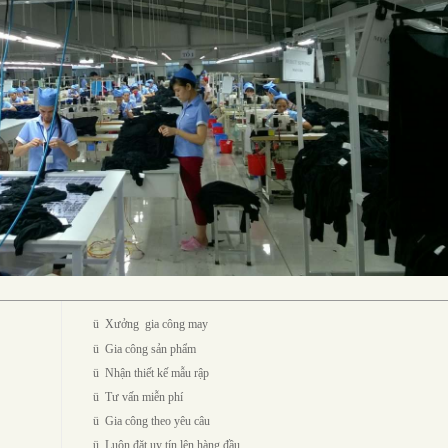
ü
Xưởng gia công may
ü
Gia công sản phẩm
ü
Nhận thiết kế mẫu rập
ü
Tư vấn miễn phí
ü
Gia công theo yêu câu
ü
Luôn đặt uy tín lên hàng đầu