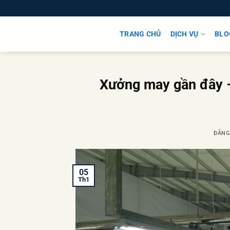
Bỏ
qua
nội
TRANG CHỦ
DỊCH VỤ
BLO
dung
Xưởng may gần đây –
ĐĂNG
05
Th1