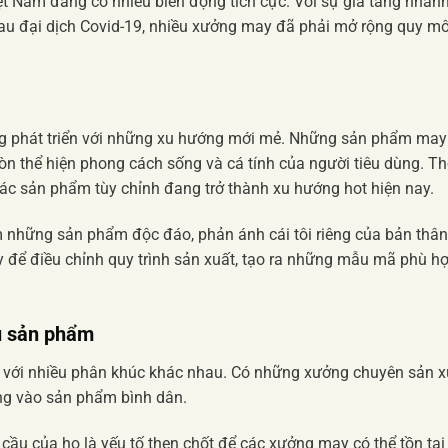
ệt Nam đang có nhiều biến động tích cực. Với sự gia tăng nhan
 sau đại dịch Covid-19, nhiều xưởng may đã phải mở rộng quy m
g phát triển với những xu hướng mới mẻ. Những sản phẩm may
n thể hiện phong cách sống và cá tính của người tiêu dùng. Th
các sản phẩm tùy chỉnh đang trở thành xu hướng hot hiện nay.
m những sản phẩm độc đáo, phản ánh cái tôi riêng của bản thân
để điều chỉnh quy trình sản xuất, tạo ra những mẫu mã phù h
u sản phẩm
g với nhiều phân khúc khác nhau. Có những xưởng chuyên sản x
rung vào sản phẩm bình dân.
cầu của họ là yếu tố then chốt để các xưởng may có thể tồn tại