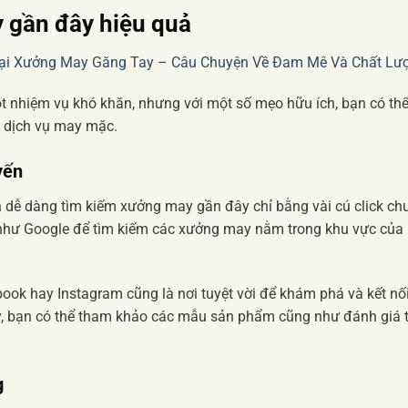
 gần đây hiệu quả
Tại Xưởng May Găng Tay – Câu Chuyện Về Đam Mê Và Chất Lư
 nhiệm vụ khó khăn, nhưng với một số mẹo hữu ích, bạn có thể
p dịch vụ may mặc.
yến
ạn dễ dàng tìm kiếm xưởng may gần đây chỉ bằng vài cú click chu
 như Google để tìm kiếm các xưởng may nằm trong khu vực của
ook hay Instagram cũng là nơi tuyệt vời để khám phá và kết nố
, bạn có thể tham khảo các mẫu sản phẩm cũng như đánh giá 
g