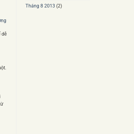
Tháng 8 2013
(2)
ợng
 dễ
ột.
i
từ