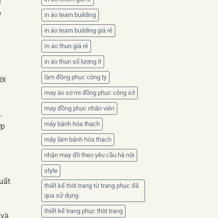
h
ô
in áo team building
in áo team building giá rẻ
In áo thun giá rẻ
in áo thun số lượng ít
làm đồng phục công ty
ời
may áo sơ mi đồng phục công sở
may đồng phục nhân viên
.
máy bánh hóa thạch
ợp
máy làm bánh hóa thạch
nhận may đồ theo yêu cầu hà nội
style
uất
thiết kế thời trang từ trang phục đã
qua sử dụng
thiết kế trang phục thời trang
 và