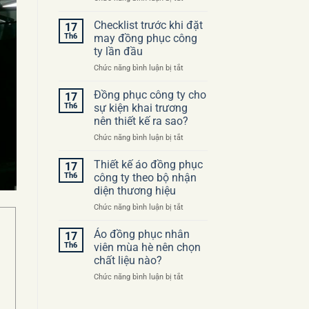
Những
sai
Checklist trước khi đặt
17
lầm
Th6
may đồng phục công
thường
ty lần đầu
gặp
ở
Chức năng bình luận bị tắt
khi
Checklist
đặt
trước
may
Đồng phục công ty cho
17
khi
áo
Th6
sự kiện khai trương
đặt
đồng
nên thiết kế ra sao?
may
phục
ở
Chức năng bình luận bị tắt
đồng
công
Đồng
phục
ty
phục
công
Thiết kế áo đồng phục
17
công
ty
Th6
công ty theo bộ nhận
ty
lần
diện thương hiệu
cho
đầu
ở
Chức năng bình luận bị tắt
sự
Thiết
kiện
kế
khai
Áo đồng phục nhân
17
áo
trương
Th6
viên mùa hè nên chọn
đồng
nên
chất liệu nào?
phục
thiết
ở
Chức năng bình luận bị tắt
công
kế
Áo
ty
ra
đồng
theo
sao?