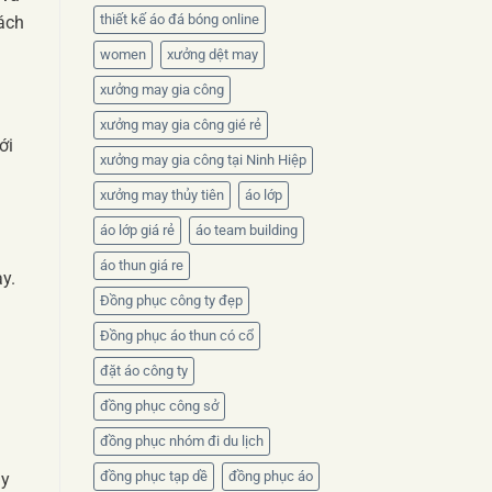
thiết kế áo đá bóng online
hách
women
xưởng dệt may
xưởng may gia công
xưởng may gia công gié rẻ
ới
xưởng may gia công tại Ninh Hiệp
xưởng may thủy tiên
áo lớp
áo lớp giá rẻ
áo team building
áo thun giá re
y.
Đồng phục công ty đẹp
Đồng phục áo thun có cổ
đặt áo công ty
đồng phục công sở
đồng phục nhóm đi du lịch
đồng phục tạp dề
đồng phục áo
ày