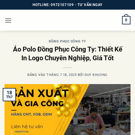
Bỏ
HOTLINE: 0972107109 - TƯ VẤN NGAY
qua
nội
0
dung
ĐỒNG PHỤC CÔNG TY
Áo Polo Đồng Phục Công Ty: Thiết Kế
In Logo Chuyên Nghiệp, Giá Tốt
ĐĂNG VÀO
THÁNG 7 18, 2025
BỞI
DUY KHUONG
18
Th7