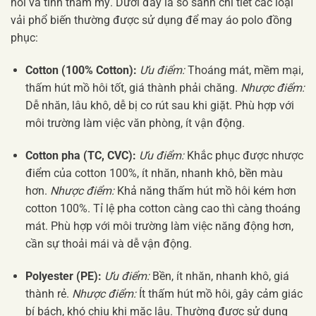
hôi và tính thẩm mỹ. Dưới đây là so sánh chi tiết các loại
vải phổ biến thường được sử dụng để may áo polo đồng
phục:
Cotton (100% Cotton):
Ưu điểm:
Thoáng mát, mềm mại,
thấm hút mồ hôi tốt, giá thành phải chăng.
Nhược điểm:
Dễ nhăn, lâu khô, dễ bị co rút sau khi giặt. Phù hợp với
môi trường làm việc văn phòng, ít vận động.
Cotton pha (TC, CVC):
Ưu điểm:
Khắc phục được nhược
điểm của cotton 100%, ít nhăn, nhanh khô, bền màu
hơn.
Nhược điểm:
Khả năng thấm hút mồ hôi kém hơn
cotton 100%. Tỉ lệ pha cotton càng cao thì càng thoáng
mát. Phù hợp với môi trường làm việc năng động hơn,
cần sự thoải mái và dễ vận động.
Polyester (PE):
Ưu điểm:
Bền, ít nhăn, nhanh khô, giá
thành rẻ.
Nhược điểm:
Ít thấm hút mồ hôi, gây cảm giác
bí bách, khó chịu khi mặc lâu. Thường được sử dụng