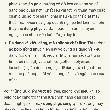
phục
khác,
áo polo
thường có độ bền cao hơn và dễ
dàng bảo quản hơn. Chất liệu vải tốt, kỹ thuật may chắc
chắn giúp áo ít bị nhăn, phai màu và có thể giặt máy
thoải mái. Điều này giúp doanh nghiệp tiết kiệm chi phí
thay thế
đồng phục
và đảm bảo hình ảnh chuyên
nghiệp của nhân viên luôn được duy trì.
Đa dạng về kiểu dáng, màu sắc và chất liệu:
Thị trường
áo polo đồng phục
hiện nay vô cùng đa dạng về kiểu
dáng (cổ điển, slimfit, regular fit…), màu sắc (từ trung
tính đến nổi bật) và chất liệu (cotton, polyester,
lacoste…), giúp doanh nghiệp dễ dàng lựa chọn được
mẫu áo phù hợp nhất với phong cách và ngân sách của
mình.
Với những ưu điểm vượt trội trên, không khó hiểu khi
áo
polo
ngày càng trở thành lựa chọn hàng đầu của các
doanh nghiệp khi may
đồng phục công ty
. Từ xưởng may
gia công uy tín như chúng tôi, bạn có thể tìm thấy những