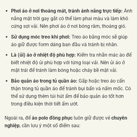
Phơi áo ở nơi thoáng mát, tránh ánh nắng trực tiếp:
Ánh
nắng mặt trời gay gắt có thể làm phai màu và làm khô
cứng sợi vải. Nên phơi áo ở nơi bóng râm, thoáng gió.
Sử dụng móc treo khi phơi:
Treo áo bằng móc sẽ giúp
áo giữ được form dáng ban đầu và tránh bị nhăn.
Là (ủi) áo ở nhiệt độ phù hợp:
Kiểm tra nhãn mác áo để
biết nhiệt độ ủi phù hợp với từng loại vải. Nên ủi áo ở
mặt trái để tránh làm bóng hoặc cháy bề mặt vải.
Bảo quản áo trong tủ quần áo:
Gấp hoặc treo áo cẩn
thận trong tủ quần áo để tránh bụi bẩn và nấm mốc. Có
thể sử dụng thêm túi hút ẩm để bảo quản áo tốt hơn
trong điều kiện thời tiết ẩm ướt.
Ngoài ra, để
áo polo đồng phục
luôn giữ được vẻ
chuyên
nghiệp
, cần lưu ý một số điểm sau: