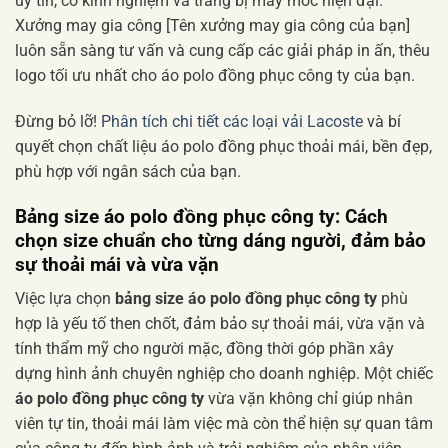
uy tín, có kinh nghiệm và trang bị máy móc hiện đại.
Xưởng may gia công [Tên xưởng may gia công của bạn]
luôn sẵn sàng tư vấn và cung cấp các giải pháp in ấn, thêu
logo tối ưu nhất cho áo polo đồng phục công ty của bạn.
Đừng bỏ lỡ!
Phân tích chi tiết các loại vải Lacoste
và bí
quyết chọn chất liệu áo polo đồng phục thoải mái, bền đẹp,
phù hợp với ngân sách của bạn.
Bảng size áo polo đồng phục công ty: Cách
chọn size chuẩn cho từng dáng người, đảm bảo
sự thoải mái và vừa vặn
Việc lựa chọn
bảng size áo polo đồng phục công ty
phù
hợp là yếu tố then chốt, đảm bảo sự thoải mái, vừa vặn và
tính thẩm mỹ cho người mặc, đồng thời góp phần xây
dựng hình ảnh chuyên nghiệp cho doanh nghiệp. Một chiếc
áo polo đồng phục công ty
vừa vặn không chỉ giúp nhân
viên tự tin, thoải mái làm việc mà còn thể hiện sự quan tâm