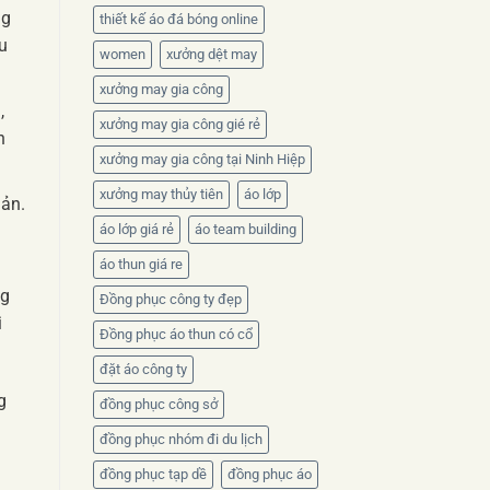
ng
thiết kế áo đá bóng online
u
women
xưởng dệt may
xưởng may gia công
,
xưởng may gia công gié rẻ
n
xưởng may gia công tại Ninh Hiệp
xưởng may thủy tiên
áo lớp
uản.
áo lớp giá rẻ
áo team building
áo thun giá re
ng
Đồng phục công ty đẹp
i
Đồng phục áo thun có cổ
đặt áo công ty
g
đồng phục công sở
đồng phục nhóm đi du lịch
đồng phục tạp dề
đồng phục áo