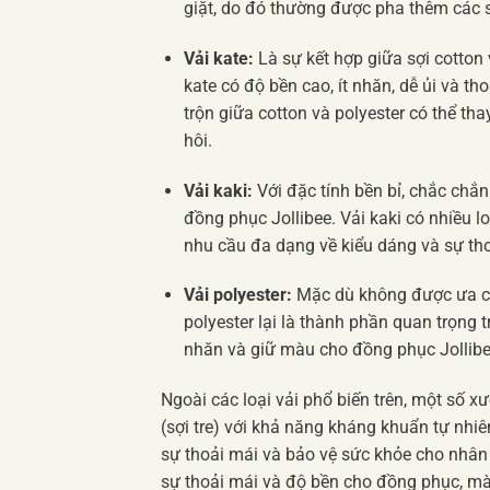
giặt, do đó thường được pha thêm các s
Vải kate:
Là sự kết hợp giữa sợi cotton 
kate có độ bền cao, ít nhăn, dễ ủi và t
trộn giữa cotton và polyester có thể th
hôi.
Vải kaki:
Với đặc tính bền bỉ, chắc chắ
đồng phục Jollibee. Vải kaki có nhiều l
nhu cầu đa dạng về kiểu dáng và sự tho
Vải polyester:
Mặc dù không được ưa ch
polyester lại là thành phần quan trọng 
nhăn và giữ màu cho đồng phục Jollibe
Ngoài các loại vải phổ biến trên, một số 
(sợi tre) với khả năng kháng khuẩn tự nhi
sự thoải mái và bảo vệ sức khỏe cho nhân 
sự thoải mái và độ bền cho đồng phục, mà