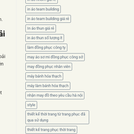
in áo team building
n.
in áo team building giá rẻ
In áo thun giá rẻ
ải
in áo thun số lượng ít
làm đồng phục công ty
oải
may áo sơ mi đồng phục công sở
ện
may đồng phục nhân viên
máy bánh hóa thạch
máy làm bánh hóa thạch
t
nhận may đồ theo yêu cầu hà nội
style
thiết kế thời trang từ trang phục đã
qua sử dụng
thiết kế trang phục thời trang