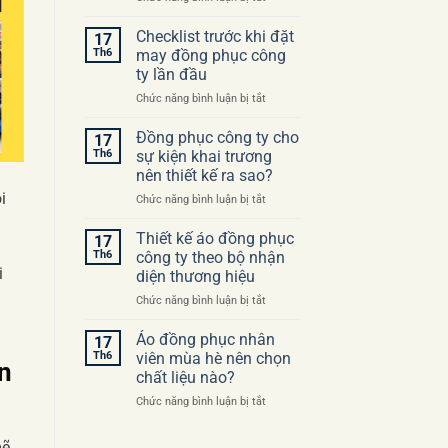
Những
sai
Checklist trước khi đặt
17
lầm
Th6
may đồng phục công
thường
ty lần đầu
gặp
ở
Chức năng bình luận bị tắt
khi
Checklist
đặt
trước
may
Đồng phục công ty cho
17
khi
áo
Th6
sự kiện khai trương
đặt
đồng
nên thiết kế ra sao?
may
phục
i
ở
Chức năng bình luận bị tắt
đồng
công
Đồng
phục
ty
phục
công
Thiết kế áo đồng phục
17
công
ty
Th6
công ty theo bộ nhận
ty
lần
i
diện thương hiệu
cho
đầu
ở
Chức năng bình luận bị tắt
sự
Thiết
kiện
kế
khai
Áo đồng phục nhân
17
áo
trương
Th6
viên mùa hè nên chọn
n
đồng
nên
chất liệu nào?
phục
thiết
ở
Chức năng bình luận bị tắt
công
kế
Áo
ty
ra
đồng
theo
sao?
ẽ,