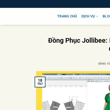
Bỏ
qua
nội
TRANG CHỦ
DỊCH VỤ
BLO
dung
Đồng Phục Jollibee:
ĐĂNG V
18
Th7