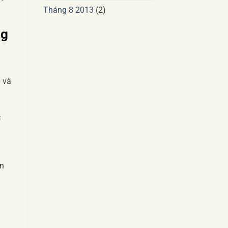
Tháng 8 2013
(2)
ng
p và
c
ấn