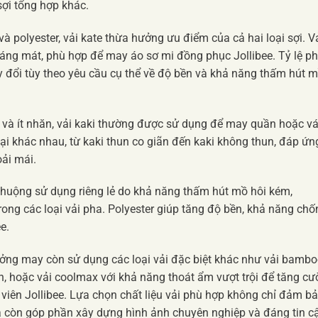
ợi tổng hợp khác.
và polyester, vải kate thừa hưởng ưu điểm của cả hai loại sợi. V
hoáng mát, phù hợp để may áo sơ mi đồng phục Jollibee. Tỷ lệ p
ay đổi tùy theo yêu cầu cụ thể về độ bền và khả năng thấm hút 
n và ít nhăn, vải kaki thường được sử dụng để may quần hoặc v
oại khác nhau, từ kaki thun co giãn đến kaki không thun, đáp ứn
ải mái.
uộng sử dụng riêng lẻ do khả năng thấm hút mồ hôi kém,
trong các loại vải pha. Polyester giúp tăng độ bền, khả năng chố
e.
xưởng may còn sử dụng các loại vải đặc biệt khác như vải bamb
ên, hoặc vải coolmax với khả năng thoát ẩm vượt trội để tăng c
viên Jollibee. Lựa chọn chất liệu vải phù hợp không chỉ đảm b
 còn góp phần xây dựng hình ảnh chuyên nghiệp và đáng tin c