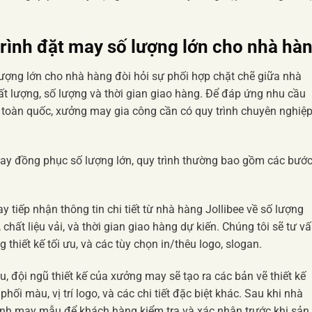
trình đặt may số lượng lớn cho nhà hà
ượng lớn cho nhà hàng đòi hỏi sự phối hợp chặt chẽ giữa nhà
 lượng, số lượng và thời gian giao hàng. Để đáp ứng nhu cầu
n toàn quốc, xưởng may gia công cần có quy trình chuyên nghiệ
ay đồng phục số lượng lớn, quy trình thường bao gồm các bướ
tiếp nhận thông tin chi tiết từ nhà hàng Jollibee về số lượng
, chất liệu vải, và thời gian giao hàng dự kiến. Chúng tôi sẽ tư v
ng thiết kế tối ưu, và các tùy chọn in/thêu logo, slogan.
, đội ngũ thiết kế của xưởng may sẽ tạo ra các bản vẽ thiết kế
phối màu, vị trí logo, và các chi tiết đặc biệt khác. Sau khi nhà
 hành may mẫu để khách hàng kiểm tra và xác nhận trước khi sản