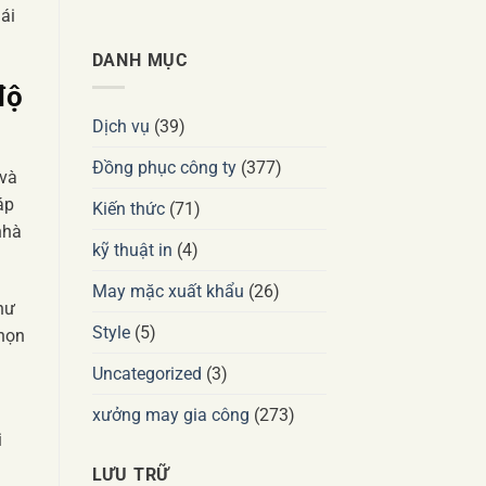
ái
DANH MỤC
độ
Dịch vụ
(39)
Đồng phục công ty
(377)
 và
áp
Kiến thức
(71)
nhà
kỹ thuật in
(4)
May mặc xuất khẩu
(26)
hư
Style
(5)
chọn
Uncategorized
(3)
xưởng may gia công
(273)
i
LƯU TRỮ