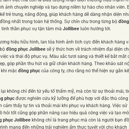
nh ảnh chuyên nghiệp và tạo dựng niềm tự hào cho nhân viên. 
kế trẻ trung, năng động, giúp khách hàng dễ dàng nhận diện n
, đồng nhất trong toàn hệ thống. Sự chỉn chu trong từng bộ
đồng
và tinh thần phục vụ tận tâm mà
Jollibee
luôn hướng tới.
ương hiệu hữu hình, lan tỏa hình ảnh tích cực đến khách hàng v
 bộ
đồng phục Jollibee
sẽ ý thức hơn về trách nhiệm đại diện c
việc và thái độ phục vụ. Màu sắc tươi sáng và thiết kế bắt mắt 
ẹp, góp phần thu hút và giữ chân khách hàng. Theo khảo sát nộ
o khi mặc
đồng phục
của công ty, cho rằng nó thể hiện sự gắn kế
ại không chỉ đến từ yếu tố thẩm mỹ, mà còn từ sự thoải mái, ti
g phục
được nghiên cứu kỹ lưỡng để phù hợp với đặc thù công
ôn cảm thấy tự tin và thoải mái khi phục vụ khách hàng. Việc sử
ồ hôi tốt cũng góp phần nâng cao hiệu quả công việc và tạo mô
 phục Jollibee
không chỉ là trang phục mà còn là người bạn đ
 trình mang đến những trải nghiệm ẩm thực tuyệt vời cho khách