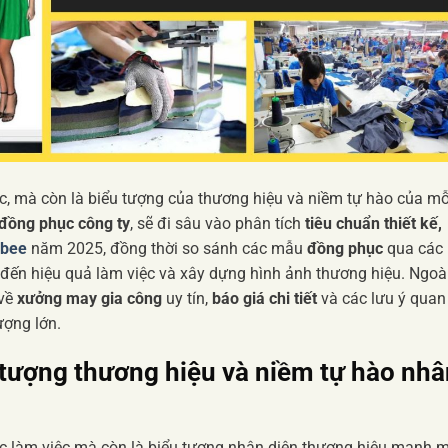
c, mà còn là biểu tượng của thương hiệu và niềm tự hào của mỗ
đồng phục công ty
, sẽ đi sâu vào phân tích
tiêu chuẩn thiết kế,
ibee
năm 2025, đồng thời so sánh các mẫu
đồng phục
qua các
đến hiệu quả làm việc và xây dựng hình ảnh thương hiệu. Ngoà
 về
xưởng may gia công
uy tín,
báo giá chi tiết
và các lưu ý quan
ượng lớn.
 tượng thương hiệu và niềm tự hào nhâ
ục làm việc mà còn là biểu tượng nhận diện thương hiệu mạnh m