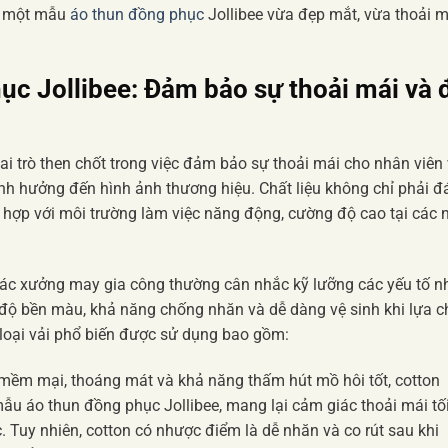
ên một mẫu
áo thun đồng phục
Jollibee vừa đẹp mắt, vừa thoải m
ục Jollibee
: Đảm bảo sự thoải mái và 
i trò then chốt trong việc đảm bảo sự thoải mái cho nhân viên
 ảnh hưởng đến hình ảnh thương hiệu. Chất liệu không chỉ phải đ
hợp với môi trường làm việc năng động, cường độ cao tại các 
các xưởng may gia công thường cân nhắc kỹ lưỡng các yếu tố n
 độ bền màu, khả năng chống nhăn và dễ dàng vệ sinh khi lựa 
 loại vải phổ biến được sử dụng bao gồm:
 mềm mại, thoáng mát và khả năng thấm hút mồ hôi tốt, cotton
u áo thun đồng phục Jollibee, mang lại cảm giác thoải mái tố
. Tuy nhiên, cotton có nhược điểm là dễ nhăn và co rút sau khi