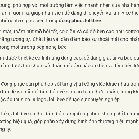
 trung, phù hợp với môi trường làm việc nhanh nhẹn của nhà hà
tránh rườm rà, giúp nhân viên dễ dàng di chuyển và làm việc hiệ
à những item phổ biến trong
đồng phục Jollibee
.
g mát, thấm hút mồ hôi tốt, co giãn và có độ bền cao như cotton
h năng tương tự. Chất liệu vải cần đảm bảo sự thoải mái cho nhâ
à trong môi trường bếp nóng bức.
 được thiết kế có tính ứng dụng cao, dễ dàng giặt ủi và bảo q
éo cần được lựa chọn cẩn thận để đảm bảo độ bền và tính tiện lợi
 đồng phục cần phù hợp với từng vị trí công việc khác nhau tro
 tạp dề và mũ để đảm bảo vệ sinh an toàn thực phẩm, trong kh
c áo thun có in logo Jollibee để tạo sự chuyên nghiệp.
 trên, Jollibee có thể đảm bảo rằng đồng phục không chỉ là tran
keting hiệu quả, góp phần xây dựng hình ảnh thương hiệu mạnh
ng ty.